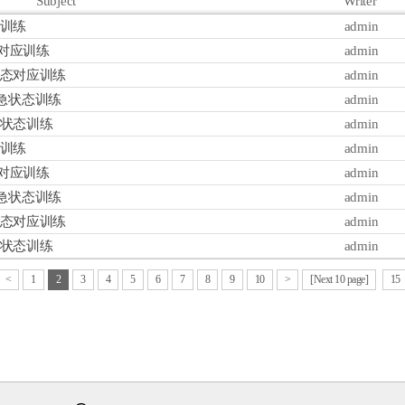
Subject
Writer
态训练
admin
态对应训练
admin
急事态对应训练
admin
 紧急状态训练
admin
急状态训练
admin
态训练
admin
态对应训练
Wiring Harness
经营战略
admin
Airbag Wiring Harness
品质经营
 紧急状态训练
admin
Wiring Harness 部品
- 品质方针
急事态对应训练
admin
设备及装备
- 品质经营 促进战略
急状态训练
admin
工程 流程图
- 品质保证体制
<
1
2
3
4
5
6
7
8
9
- 品质系统认证现况
10
>
[Next 10 page]
15
- 个别改善活动
环境经营
- 环境方针
- 环境经营 促进战略
- 环境认证现况