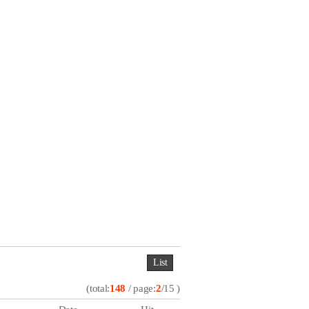
List
(total:
148
/ page:
2
/15 )