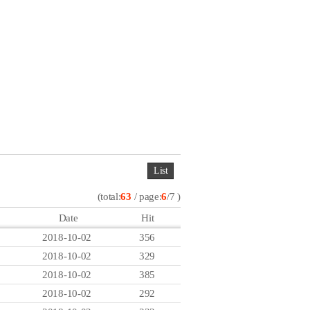
List
(total:
63
/ page:
6
/7 )
Date
Hit
2018-10-02
356
2018-10-02
329
2018-10-02
385
2018-10-02
292