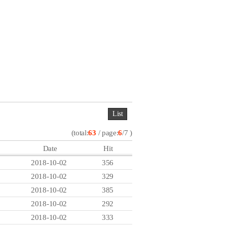
List
(total:
63
/ page:
6
/7 )
Date
Hit
2018-10-02
356
2018-10-02
329
2018-10-02
385
2018-10-02
292
2018-10-02
333